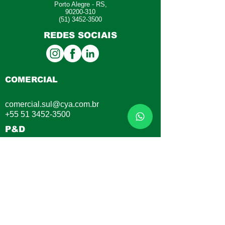
Porto Alegre - RS,
90200-310
(51) 3452-3500
REDES SOCIAIS
COMERCIAL
comercial.sul@cya.com.br
+55 51 3452-3500
P&D
Karin Brito
karin.brito@cya.com.br
+55 51 99429-9640
CONSULTOR TÉCNICO
Henrique de Oliveira Brito
henrique.brito@greenway.eco.br