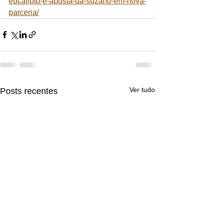
eucalipto-e-aposta-da-suzano-em-nova-
parceria/
Ver tudo
Posts recentes