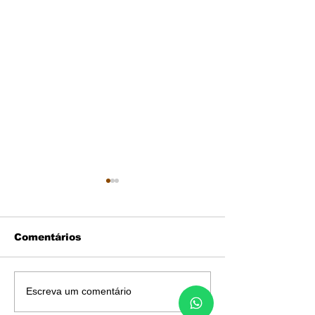
Comentários
FORTALEÇA O
LUCRATIVID
Escreva um comentário
PERFIL DE
COM PROPÓS